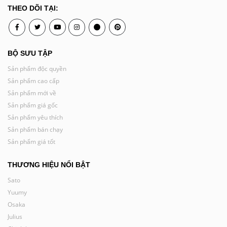
THEO DÕI TẠI:
Youtube
Pinterest
BỘ SƯU TẬP
Sản phẩm độc quyền
Sản phẩm cao cấp
Sản phẩm mới về
Sản phẩm giá gốc
Sản phẩm yêu thích
Sản phẩm bán chạy
Sản phẩm giá tốt
THƯƠNG HIỆU NỔI BẬT
Sato
Yuumy
Osaka
Julius