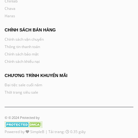
Chinlab
Chava
Haras
CHÍNH SÁCH BÁN HÀNG
Chính sách vận chuyển
Thông tin thanh toán
Chính sách bảo mật
Chính sách khiếu nại
CHƯƠNG TRÌNH KHUYẾN MÃI
Đại tiệc sale cuối năm
Thời trang siêu sale
© © 2024 Protected by
Powered by
SimpleB
| Tải trang:
0.35 giây