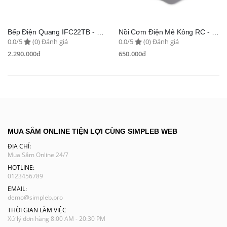
Bếp Điện Quang IFC22TB - Osaka
Nồi Cơm Điện Mê Kông RC - Osaka
0.0/5
(0) Đánh giá
0.0/5
(0) Đánh giá
2.290.000đ
650.000đ
MUA SẮM ONLINE TIỆN LỢI CÙNG SIMPLEB WEB
ĐỊA CHỈ:
Mua Sắm Online 24/7
HOTLINE:
0123456789
EMAIL:
demo@simpleb.pro
THỜI GIAN LÀM VIỆC
Xử lý đơn hàng 8:00 AM - 20:30 PM