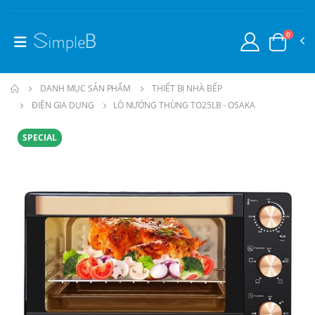
0
DANH MỤC SẢN PHẨM
THIẾT BỊ NHÀ BẾP
ĐIỆN GIA DỤNG
LÒ NƯỚNG THÙNG TO25LB - OSAKA
SPECIAL