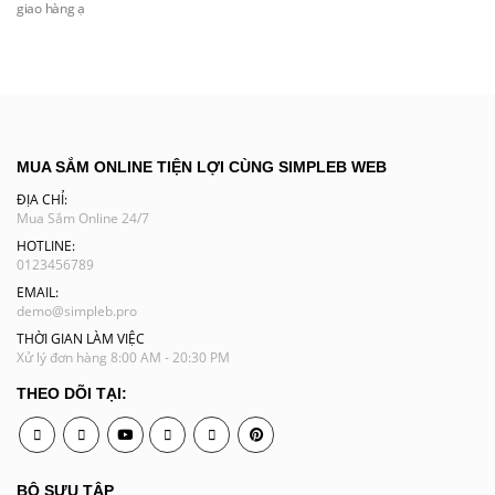
giao hàng ạ
MUA SẮM ONLINE TIỆN LỢI CÙNG SIMPLEB WEB
ĐỊA CHỈ:
Mua Sắm Online 24/7
HOTLINE:
0123456789
EMAIL:
demo@simpleb.pro
THỜI GIAN LÀM VIỆC
Xử lý đơn hàng 8:00 AM - 20:30 PM
THEO DÕI TẠI:
Youtube
Pinterest
BỘ SƯU TẬP