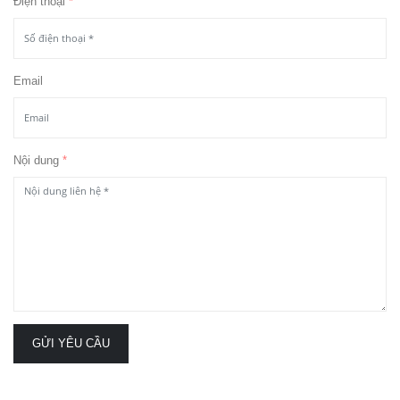
Điện thoại
*
Email
Nội dung
*
GỬI YÊU CẦU