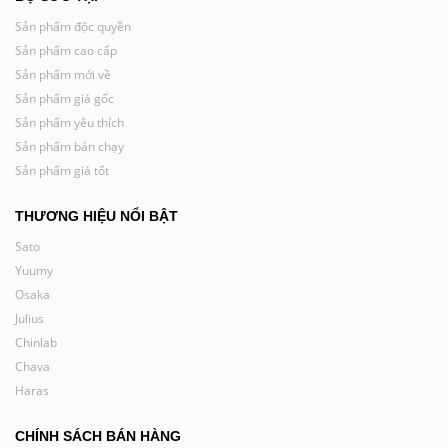
Sản phẩm độc quyền
Sản phẩm cao cấp
Sản phẩm mới về
Sản phẩm giá gốc
Sản phẩm yêu thích
Sản phẩm bán chạy
Sản phẩm giá tốt
THƯƠNG HIỆU NỔI BẬT
Sato
Yuumy
Osaka
Julius
Chinlab
Chava
Haras
CHÍNH SÁCH BÁN HÀNG